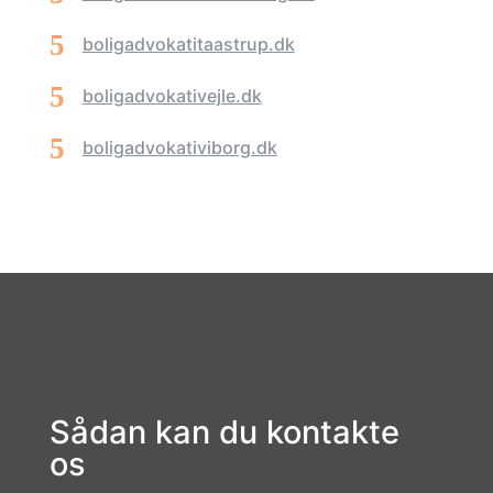
boligadvokatitaastrup.dk
boligadvokativejle.dk
boligadvokativiborg.dk
Sådan kan du kontakte
os