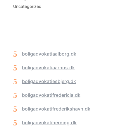
Uncategorized
boligadvokatiaalborg.dk
boligadvokatiaarhus.dk
boligadvokatiesbjerg.dk
boligadvokatifredericia.dk
boligadvokatifrederikshavn.dk
boligadvokatiherning.dk